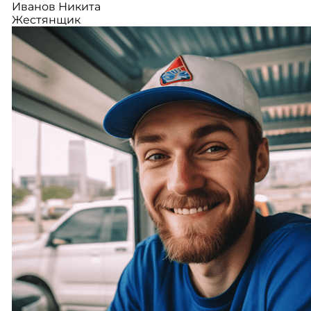
Иванов Никита
Жестянщик