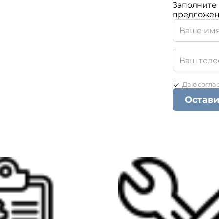
Заполните 
предложен
Даю согла
Остави