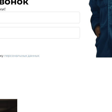
вонок
ми!
тку
персональных данных