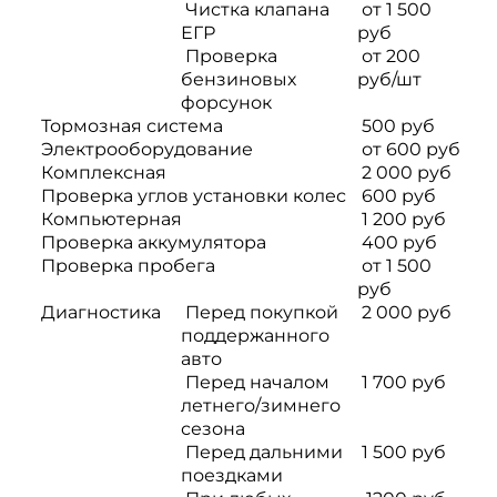
Чистка клапана
от 1 500
ЕГР
руб
Проверка
от 200
бензиновых
руб/шт
форсунок
Тормозная система
500 руб
Электрооборудование
от 600 руб
Комплексная
2 000 руб
Проверка углов установки колес
600 руб
Компьютерная
1 200 руб
Проверка аккумулятора
400 руб
Проверка пробега
от 1 500
руб
Диагностика
Перед покупкой
2 000 руб
поддержанного
авто
Перед началом
1 700 руб
летнего/зимнего
сезона
Перед дальними
1 500 руб
поездками