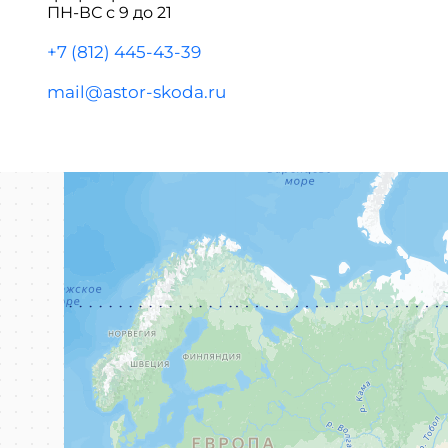
ПН-ВС с 9 до 21
+7 (812) 445-43-39
mail@astor-skoda.ru